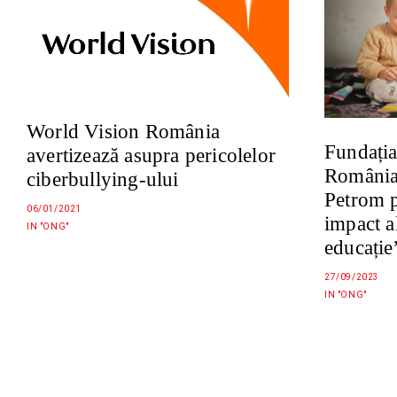
World Vision România
Fundați
avertizează asupra pericolelor
România
ciberbullying-ului
Petrom p
06/01/2021
impact a
IN "ONG"
educație
27/09/2023
IN "ONG"