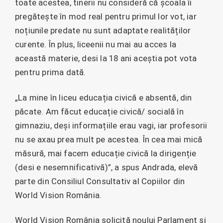
toate acestea, tinerii nu consideră că școala îi
pregătește în mod real pentru primul lor vot, iar
noțiunile predate nu sunt adaptate realităților
curente. În plus, liceenii nu mai au acces la
această materie, desi la 18 ani aceștia pot vota
pentru prima dată.
„La mine în liceu educația civică e absentă, din
păcate. Am făcut educație civică/ socială în
gimnaziu, deși informațiile erau vagi, iar profesorii
nu se axau prea mult pe acestea. În cea mai mică
măsură, mai facem educație civică la dirigenție
(desi e nesemnificativă)”, a spus Andrada, elevă
parte din Consiliul Consultativ al Copiilor din
World Vision România.
World Vision România solicită noului Parlament și