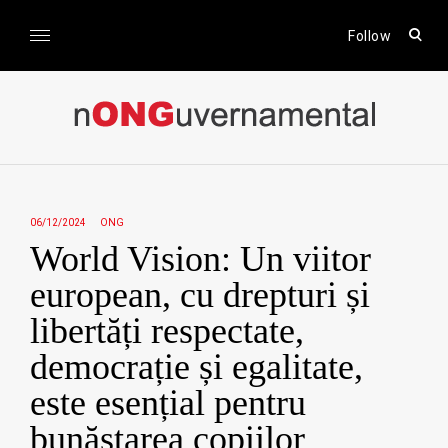
Skip
to
open
Follow
sear
content
form
nONGuvernamental
Stiri CSR / Stiri ONG
06/12/2024
ONG
World Vision: Un viitor
european, cu drepturi și
libertăți respectate,
democrație și egalitate,
este esențial pentru
bunăstarea copiilor