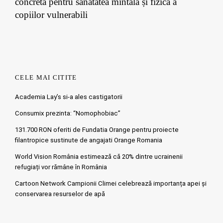
concretă pentru sănătatea mintală și fizică a
copiilor vulnerabili
CELE MAI CITITE
Academia Lay’s si-a ales castigatorii
Consumix prezinta: “Nomophobiac”
131.700 RON oferiti de Fundatia Orange pentru proiecte
filantropice sustinute de angajati Orange Romania
World Vision România estimează că 20% dintre ucrainenii
refugiați vor rămâne în România
Cartoon Network Campionii Climei celebrează importanța apei și
conservarea resurselor de apă