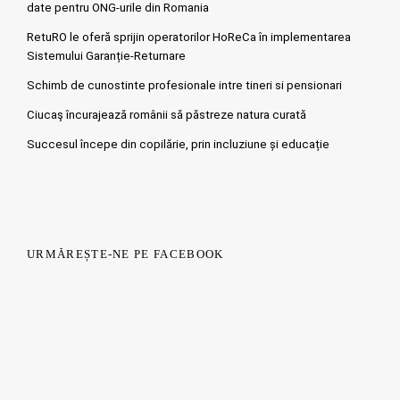
date pentru ONG-urile din Romania
RetuRO le oferă sprijin operatorilor HoReCa în implementarea
Sistemului Garanție-Returnare
Schimb de cunostinte profesionale intre tineri si pensionari
Ciucaş încurajează românii să păstreze natura curată
Succesul începe din copilărie, prin incluziune și educație
URMĂREȘTE-NE PE FACEBOOK