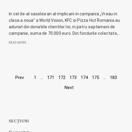
In cel de-al saselea an al implicarii in campania „Vreau in
clasa a noua” a World Vision, KFC si Pizza Hut Romania au
adunat din donatiile clientilor lor, in patru saptamani de
campanie, suma de 70.000 euro. Din fondurile colectate,…
READ MORE
Page
Prev
1
…
171
172
173
174
175
…
183
Next
navigation
SECȚIUNI