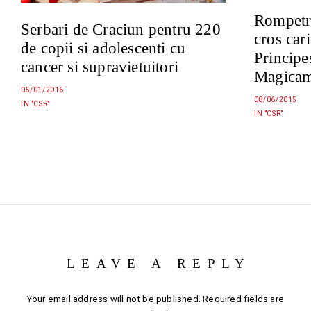
Rompetr
Serbari de Craciun pentru 220
cros car
de copii si adolescenti cu
Principe
cancer si supravietuitori
Magica
05/01/2016
08/06/2015
IN "CSR"
IN "CSR"
LEAVE A REPLY
Your email address will not be published.
Required fields are