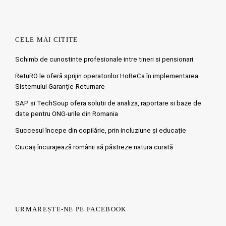
CELE MAI CITITE
Schimb de cunostinte profesionale intre tineri si pensionari
RetuRO le oferă sprijin operatorilor HoReCa în implementarea
Sistemului Garanție-Returnare
SAP si TechSoup ofera solutii de analiza, raportare si baze de
date pentru ONG-urile din Romania
Succesul începe din copilărie, prin incluziune și educație
Ciucaş încurajează românii să păstreze natura curată
URMĂREȘTE-NE PE FACEBOOK