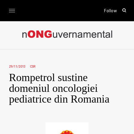
Skip
to
open
Follow
sear
content
form
nONGuvernamental
Stiri CSR / Stiri ONG
29/11/2013
CSR
Rompetrol sustine
domeniul oncologiei
pediatrice din Romania