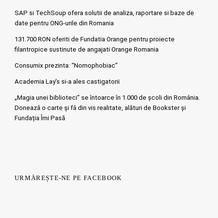
SAP si TechSoup ofera solutii de analiza, raportare si baze de
date pentru ONG-urile din Romania
131.700 RON oferiti de Fundatia Orange pentru proiecte
filantropice sustinute de angajati Orange Romania
Consumix prezinta: “Nomophobiac”
Academia Lay’s si-a ales castigatorii
„Magia unei biblioteci” se întoarce în 1.000 de școli din România.
Doneazǎ o carte şi fǎ din vis realitate, alături de Bookster și
Fundația Îmi Pasă
URMĂREȘTE-NE PE FACEBOOK