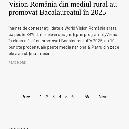
Vision România din mediul rural au
promovat Bacalaureatul în 2025
Înainte de contestații, datele World Vision România arată
că peste 84% dintre elevii susținuți prin programul „Vreau
în clasa a 9-a” au promovat Bacalaureatul în 2025, cu 10
puncte procentuale peste media națională. Patru din zece
elevi au obținut medii…
READ MORE
Page
Prev
1
2
3
4
5
6
…
56
Next
navigation