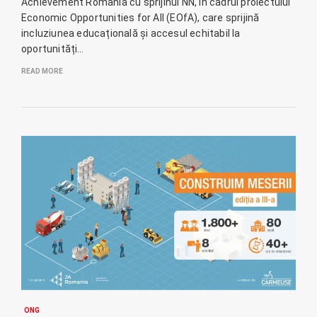
Achievement România cu sprijinul NN, în cadrul proiectului
Economic Opportunities for All (EOfA), care sprijină
incluziunea educațională și accesul echitabil la
oportunități…
READ MORE
ONG