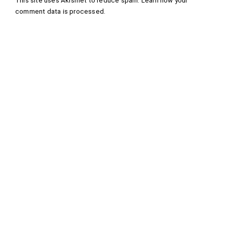
This site uses Akismet to reduce spam.
Learn how your
comment data is processed
.