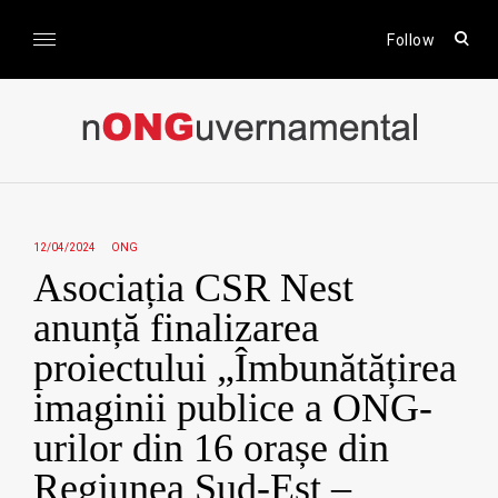
Skip
to
open
Follow
sear
content
form
nONGuvernamental
Stiri CSR / Stiri ONG
12/04/2024
ONG
Asociația CSR Nest
anunță finalizarea
proiectului „Îmbunătățirea
imaginii publice a ONG-
urilor din 16 orașe din
Regiunea Sud-Est –