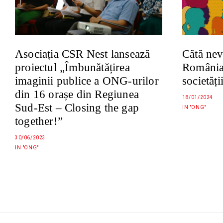
Asociația CSR Nest lansează
Câtă nev
proiectul „Îmbunătățirea
România 
imaginii publice a ONG-urilor
societăți
din 16 orașe din Regiunea
18/01/2024
Sud-Est – Closing the gap
IN "ONG"
together!”
30/06/2023
IN "ONG"