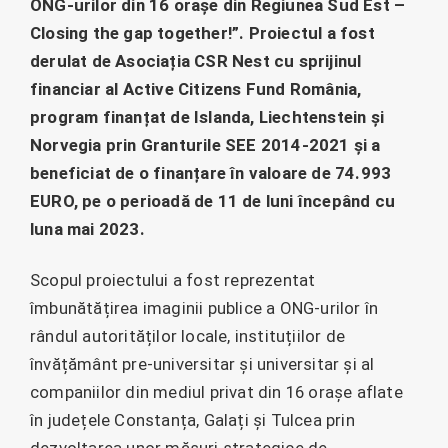
ONG-urilor din 16 orașe din Regiunea Sud Est –
Closing the gap together!”. Proiectul a fost
derulat de Asociația CSR Nest cu sprijinul
financiar al Active Citizens Fund România,
program finanțat de Islanda, Liechtenstein și
Norvegia prin Granturile SEE 2014-2021 și a
beneficiat de o finanțare în valoare de 74.993
EURO, pe o perioadă de 11 de luni începând cu
luna mai 2023.
Scopul proiectului a fost reprezentat
îmbunătățirea imaginii publice a ONG-urilor în
rândul autorităților locale, instituțiilor de
învățământ pre-universitar și universitar și al
companiilor din mediul privat din 16 orașe aflate
în județele Constanța, Galați și Tulcea prin
dezvoltarea unor măsuri strategice de