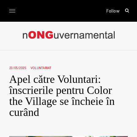
Skip
to
open
Follow
sear
content
form
nONGuvernamental
Stiri CSR / Stiri ONG
23/05/2025
VOLUNTARIAT
Apel către Voluntari:
înscrierile pentru Color
the Village se încheie în
curând