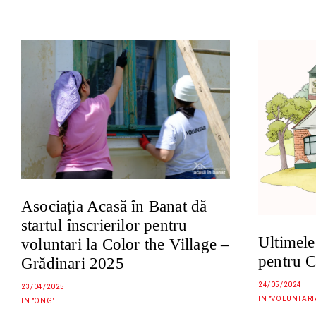
Asociația Acasă în Banat dă
startul înscrierilor pentru
Ultimele 
voluntari la Color the Village –
pentru C
Grădinari 2025
24/05/2024
23/04/2025
IN "VOLUNTARI
IN "ONG"