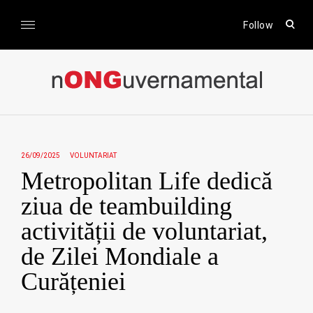
Skip
to
open
Follow
sear
content
form
nONGuvernamental
Stiri CSR / Stiri ONG
26/09/2025
VOLUNTARIAT
Metropolitan Life dedică
ziua de teambuilding
activității de voluntariat,
de Zilei Mondiale a
Curățeniei