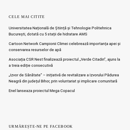
CELE MAI CITITE
Universitatea Națională de Știință și Tehnologie Politehnica
București, dotată cu 5 stații de hidratare AMS
Cartoon Network Campionii Climei celebrează importanța apei și
conservarea resurselor de apă
Asociația CSR Nest finalizează proiectul „Verde Citadin”, ajuns la
a treia ediție consecutivă
„Izvor de Sănătate” – inițiativă de revitalizare a Izvorului Pădurea
Neagră din județul Bihor, prin voluntariat și implicare comunitară
Enel lanseaza proiectul Mega Copacul
URMĂREȘTE-NE PE FACEBOOK