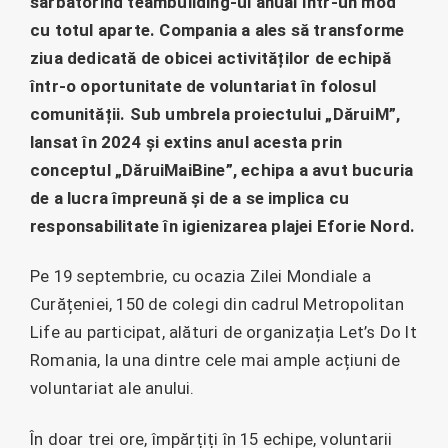
sărbătorind teambuilding-ul anual într-un mod
cu totul aparte. Compania a ales să transforme
ziua dedicată de obicei activităților de echipă
într-o oportunitate de voluntariat în folosul
comunității. Sub umbrela proiectului „DăruiM”,
lansat în 2024 și extins anul acesta prin
conceptul „DăruiMaiBine”, echipa a avut bucuria
de a lucra împreună și de a se implica cu
responsabilitate în igienizarea plajei Eforie Nord.
Pe 19 septembrie, cu ocazia Zilei Mondiale a
Curățeniei, 150 de colegi din cadrul Metropolitan
Life au participat, alături de organizația Let’s Do It
Romania, la una dintre cele mai ample acțiuni de
voluntariat ale anului.
În doar trei ore, împărțiți în 15 echipe, voluntarii