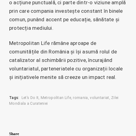
o acțiune punctuală, ci parte dintr-o viziune amplă
prin care compania investește constant în binele
comun, punând accent pe educație, sănătate și
protecția mediului.
Metropolitan Life rămâne aproape de
comunitățile din România și își asumă rolul de
catalizator al schimbării pozitive, încurajând
voluntariatul, parteneriatele cu organizații locale
și inițiativele menite să creeze un impact real.
Tags:
Let’s Do It
Metropolitan Life
romania
voluntariat
Zilei
Mondiala a Curateniei
Share