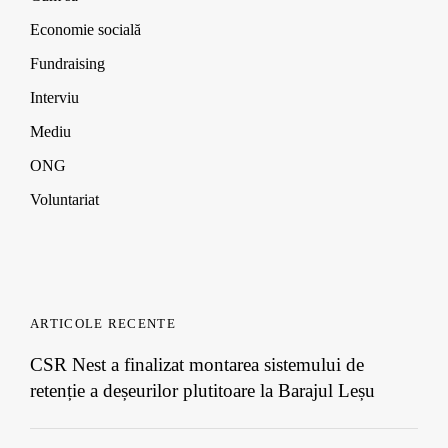
w
w
w
)
)
)
Economie socială
Fundraising
Interviu
Mediu
ONG
Voluntariat
ARTICOLE RECENTE
CSR Nest a finalizat montarea sistemului de
retenție a deșeurilor plutitoare la Barajul Leșu