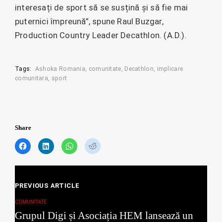
interesați de sport să se susțină și să fie mai
puternici împreună”, spune Raul Buzgar,
Production Country Leader Decathlon. (A.D.).
Tags:
Ashoka Romania
comunitate
Decathlon
implicare
comunitara
sport
Share
C
C
C
C
l
l
l
l
i
i
i
i
c
c
c
c
Posts
k
k
k
k
t
t
t
t
PREVIOUS ARTICLE
navigation
o
o
o
o
s
s
s
s
COMUNITATE
h
h
h
h
Grupul Digi și Asociația HEM lansează un
a
a
a
a