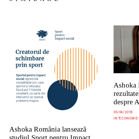
Ashoka 
rezultat
despre A
05/04/2018
IN "ECONOMIE 
Ashoka România lansează
studiul Sport pentru Impact