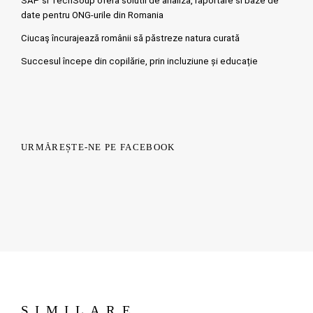
SAP si TechSoup ofera solutii de analiza, raportare si baze de
date pentru ONG-urile din Romania
Ciucaş încurajează românii să păstreze natura curată
Succesul începe din copilărie, prin incluziune și educație
URMĂREȘTE-NE PE FACEBOOK
SIMILARE