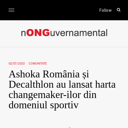
Skip
to
open
Follow
sear
content
form
nONGuvernamental
Stiri CSR / Stiri ONG
02/07/2020
COMUNITATE
Ashoka România și
Decalthlon au lansat harta
changemaker-ilor din
domeniul sportiv