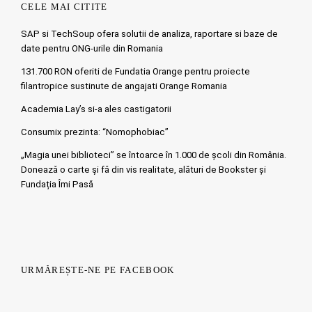
CELE MAI CITITE
SAP si TechSoup ofera solutii de analiza, raportare si baze de
date pentru ONG-urile din Romania
131.700 RON oferiti de Fundatia Orange pentru proiecte
filantropice sustinute de angajati Orange Romania
Academia Lay’s si-a ales castigatorii
Consumix prezinta: “Nomophobiac”
„Magia unei biblioteci” se întoarce în 1.000 de școli din România.
Doneazǎ o carte şi fǎ din vis realitate, alături de Bookster și
Fundația Îmi Pasă
URMĂREȘTE-NE PE FACEBOOK