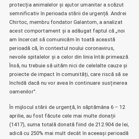
protecția animalelor și ajutor umanitar a scăzut
semnificativ în perioada stării de urgență. Andrei
Chirtoc, membru fondator Galantom, a analizat
acest comportament și a adăugat faptul că „noi
am încercat să comunicăm în toată această
perioadă că, în contextul noului coronavirus,
nevoile spitalelor și a celor din linia întâi primează.
Însă, nu trebuie să uităm nici de celelalte cauze și
proiecte de impact în comunități, care riscă să se
închidă dacă nu vor avea în continuare susținerea
oamenilor”.
În mijlocul stării de urgență, în săptămâna 6 – 12
aprilie, au fost făcute cele mai multe donații
(1417), suma totală donată fiind de 212.904 de lei,
adică cu 250% mai mult decât în aceeași perioadă