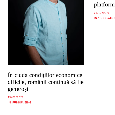
platform
27/07/2022
IN "FUNDRAISI
În ciuda condițiilor economice
dificile, românii continuă să fie
generoși
13/03/2023
IN "FUNDRAISING"