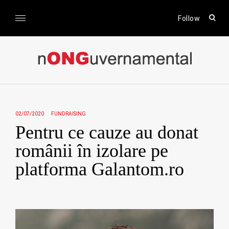
Skip
to
open
Follow
sear
content
form
nONGuvernamental
Stiri CSR / Stiri ONG
02/07/2020
FUNDRAISING
Pentru ce cauze au donat
românii în izolare pe
platforma Galantom.ro