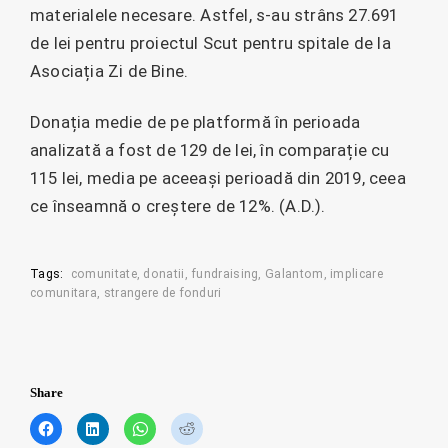
materialele necesare. Astfel, s-au strâns 27.691
de lei pentru proiectul Scut pentru spitale de la
Asociația Zi de Bine.
Donația medie de pe platformă în perioada
analizată a fost de 129 de lei, în comparație cu
115 lei, media pe aceeași perioadă din 2019, ceea
ce înseamnă o creștere de 12%. (A.D.).
Tags:
comunitate
donatii
fundraising
Galantom
implicare
comunitara
strangere de fonduri
Share
C
C
C
C
l
l
l
l