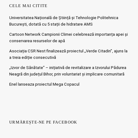
CELE MAI CITITE
Universitatea Națională de Știință și Tehnologie Politehnica
București, dotată cu 5 stații de hidratare AMS
Cartoon Network Campionii Climei celebrează importanța apei și
conservarea resurselor de apă
Asociația CSR Nest finalizează proiectul „Verde Citadin”, ajuns la
a treia ediție consecutivă
„Izvor de Sănătate” – inițiativă de revitalizare a Izvorului Pădurea
Neagră din județul Bihor, prin voluntariat și implicare comunitară
Enel lanseaza proiectul Mega Copacul
URMĂREȘTE-NE PE FACEBOOK