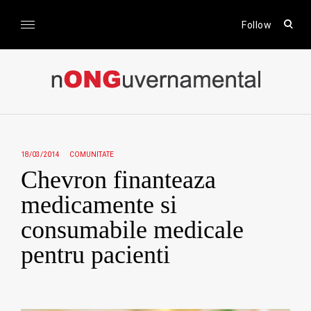
Skip
to
open
Follow
sear
content
form
nONGuvernamental
Stiri CSR / Stiri ONG
18/03/2014
COMUNITATE
Chevron finanteaza
medicamente si
consumabile medicale
pentru pacienti