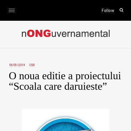
Skip
to
open
Follow
sear
content
form
nONGuvernamental
Stiri CSR / Stiri ONG
18/03/2014
CSR
O noua editie a proiectului
“Scoala care daruieste”