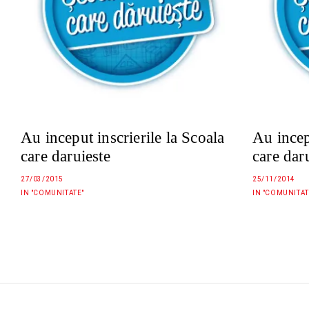
Au inceput inscrierile la Scoala
Au incep
care daruieste
care dar
27/03/2015
25/11/2014
IN "COMUNITATE"
IN "COMUNITAT