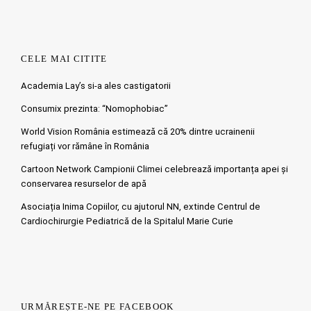
CELE MAI CITITE
Academia Lay’s si-a ales castigatorii
Consumix prezinta: “Nomophobiac”
World Vision România estimează că 20% dintre ucrainenii
refugiați vor rămâne în România
Cartoon Network Campionii Climei celebrează importanța apei și
conservarea resurselor de apă
Asociația Inima Copiilor, cu ajutorul NN, extinde Centrul de
Cardiochirurgie Pediatrică de la Spitalul Marie Curie
URMĂREȘTE-NE PE FACEBOOK