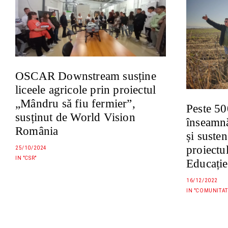
OSCAR Downstream susține
liceele agricole prin proiectul
„Mândru să fiu fermier”,
Peste 50
susținut de World Vision
înseamnă
România
și susten
proiectu
25/10/2024
IN "CSR"
Educație
16/12/2022
IN "COMUNITAT