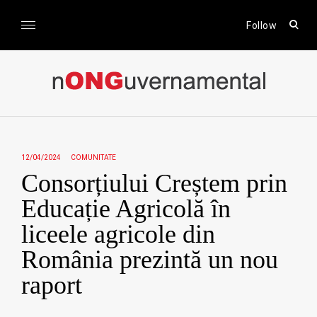
Skip
to
open
Follow
sear
content
form
nONGuvernamental
Stiri CSR / Stiri ONG
12/04/2024
COMUNITATE
Consorțiului Creștem prin
Educație Agricolă în
liceele agricole din
România prezintă un nou
raport