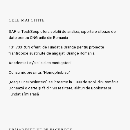
CELE MAI CITITE
SAP si TechSoup ofera solutii de analiza, raportare si baze de
date pentru ONG-urile din Romania
131.700 RON oferiti de Fundatia Orange pentru proiecte
filantropice sustinute de angajati Orange Romania
Academia Lay’s si-a ales castigatorii
Consumix prezinta: “Nomophobiac”
„Magia unei biblioteci” se întoarce în 1.000 de școli din România.
Doneazǎ o carte şi fǎ din vis realitate, alături de Bookster și
Fundația Îmi Pasă
URMĂREȘTE-NE PE FACEBOOK