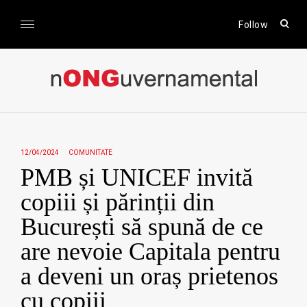
Skip
to
open
Follow
sear
content
form
nONGuvernamental
Stiri CSR / Stiri ONG
12/04/2024
COMUNITATE
PMB și UNICEF invită
copiii și părinții din
București să spună de ce
are nevoie Capitala pentru
a deveni un oraș prietenos
cu copiii