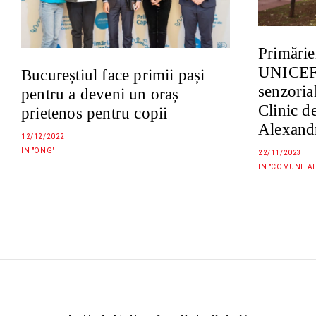
Primărie
UNICEF 
Bucureștiul face primii pași
senzorial
pentru a deveni un oraș
Clinic de
prietenos pentru copii
Alexand
12/12/2022
IN "ONG"
22/11/2023
IN "COMUNITAT