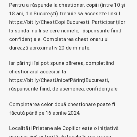
Pentru a răspunde la chestionar, copiii (între 10 și
18 ani, din București) trebuie să acceseze linkul
https://bit.ly/ChestCopiiBucuresti. Participanților
la sondaj nu li se cere numele, răspunsurile fiind
confidențiale. Completarea chestionarului
durează aproximativ 20 de minute.
Iar părinții își pot spune părerea, completând
chestionarul accesibil la
https://bit.ly/ChestUnicefPărințiBucuresti,
răspunsurile fiind, de asemenea, confidențiale.
Completarea celor două chestionare poate fi
făcută până pe 16 aprilie 2024.
Localități Prietene ale Copiilor este o inițiativă
care sprijină autoritățile locale în realizarea