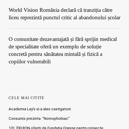
World Vision România declară că tranziția către
liceu reprezintă punctul critic al abandonului școlar
O comunitate dezavantajată și fără sprijin medical
de specialitate oferă un exemplu de soluție
concretă pentru sănătatea mintală și fizică a
copiilor vulnerabili
CELE MAI CITITE
Academia Lay’s si-a ales castigatorii
Consumix prezinta: “Nomophobiac”
131.700 RON oferiti de Fundatia Orange pentru proiecte