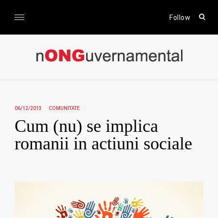
Skip
to
open
Follow
sear
content
form
nONGuvernamental
Stiri CSR / Stiri ONG
06/12/2013
COMUNITATE
Cum (nu) se implica
romanii in actiuni sociale