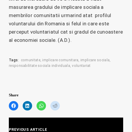
masurarea gradului de implicare sociala a
membrilor comunitatii urmarind atat profilul
voluntarului din Romania si felul in care este
perceput voluntariatul cat si gradul de cunoastere
al economiei sociale. (A.D.).
Tags:
comunitate
implicare comunitara
implicare sociala
responsabilitate sociala individuala
voluntariat
Share
C
C
C
C
l
l
l
l
i
i
i
i
c
c
c
c
Posts
k
k
k
k
t
t
t
t
PREVIOUS ARTICLE