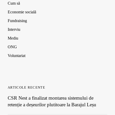
i
i
i
d
Cum să
n
n
n
o
d
d
d
w
Economie socială
o
o
o
)
w
w
w
Fundraising
)
)
)
Interviu
Mediu
ONG
Voluntariat
ARTICOLE RECENTE
CSR Nest a finalizat montarea sistemului de
retenție a deșeurilor plutitoare la Barajul Leșu