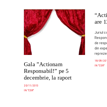
“Act
are 1
Juriul 
Responsa
de resp
din expe
reprezen
organiz
18/09/20
Gala ”Actionam
cele 12
IN "CSR"
cele pe
Responsabil!” pe 5
fost pr
decembrie, la raport
de spec
20/11/2013
IN "CSR"