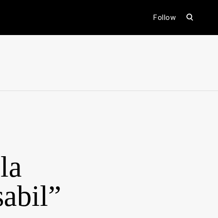
open
Follow
search
form
ental
la
abil”