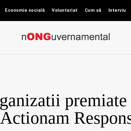
Economie socială
Voluntariat
Cum să
Interviu
nONGuvernam
Stiri CSR / Stiri ONG
ganizatii premiate 
“Actionam Respons