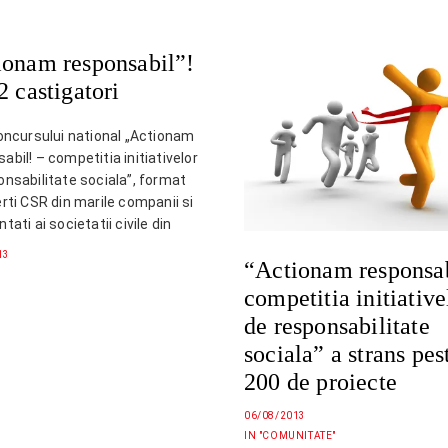
ionam responsabil”!
2 castigatori
concursului national „Actionam
bil! – competitia initiativelor
onsabilitate sociala”, format
rti CSR din marile companii si
tati ai societatii civile din
atii nationale au desemnat
13
“Actionam responsab
 proiecte castigatoare. Din
ste 200 de proiecte primite, au
competitia initiative
eselectionate de catre un juriu
de responsabilitate
ialitate 40 de…
sociala” a strans pes
200 de proiecte
06/08/2013
IN "COMUNITATE"