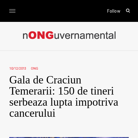
Skip
to
open
Follow
sear
content
form
nONGuvernamental
Stiri CSR / Stiri ONG
10/12/2013
ONG
Gala de Craciun
Temerarii: 150 de tineri
serbeaza lupta impotriva
cancerului