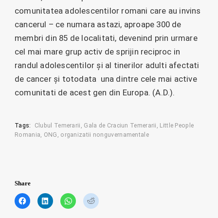
comunitatea adolescentilor romani care au invins
cancerul – ce numara astazi, aproape 300 de
membri din 85 de localitati, devenind prin urmare
cel mai mare grup activ de sprijin reciproc in
randul adolescentilor și al tinerilor adulti afectati
de cancer și totodata una dintre cele mai active
comunitati de acest gen din Europa. (A.D.).
Tags:
Clubul Temerarii
Gala de Craciun Temerarii
Little People
Romania
ONG
organizatii nonguvernamentale
Share
C
C
C
C
l
l
l
l
i
i
i
i