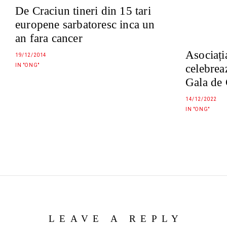
De Craciun tineri din 15 tari
europene sarbatoresc inca un
an fara cancer
Asociați
19/12/2014
IN "ONG"
celebreaz
Gala de 
14/12/2022
IN "ONG"
LEAVE A REPLY