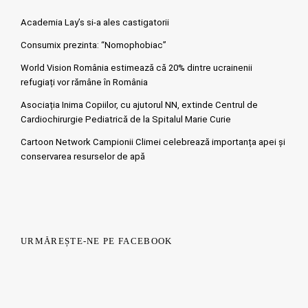
Academia Lay’s si-a ales castigatorii
Consumix prezinta: “Nomophobiac”
World Vision România estimează că 20% dintre ucrainenii
refugiați vor rămâne în România
Asociația Inima Copiilor, cu ajutorul NN, extinde Centrul de
Cardiochirurgie Pediatrică de la Spitalul Marie Curie
Cartoon Network Campionii Climei celebrează importanța apei și
conservarea resurselor de apă
URMĂREȘTE-NE PE FACEBOOK