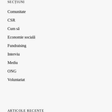
SECȚIUNI
e
e
e
w
w
w
w
i
w
w
w
n
Comunitate
i
i
i
d
n
n
n
o
CSR
d
d
d
w
o
o
o
)
Cum să
w
w
w
)
)
)
Economie socială
Fundraising
Interviu
Mediu
ONG
Voluntariat
ARTICOLE RECENTE