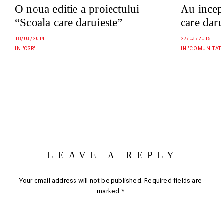
O noua editie a proiectului
Au incep
“Scoala care daruieste”
care dar
18/03/2014
27/03/2015
IN "CSR"
IN "COMUNITAT
LEAVE A REPLY
Your email address will not be published.
Required fields are
marked
*