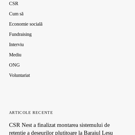
n
n
n
o
CSR
d
d
d
w
o
o
o
)
Cum să
w
w
w
)
)
)
Economie socială
Fundraising
Interviu
Mediu
ONG
Voluntariat
ARTICOLE RECENTE
CSR Nest a finalizat montarea sistemului de
retenție a deșeurilor plutitoare la Barajul Leșu