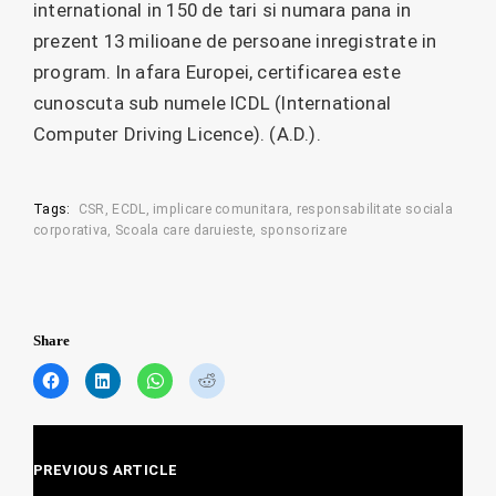
international in 150 de tari si numara pana in
prezent 13 milioane de persoane inregistrate in
program. In afara Europei, certificarea este
cunoscuta sub numele ICDL (International
Computer Driving Licence). (A.D.).
Tags:
CSR
ECDL
implicare comunitara
responsabilitate sociala
corporativa
Scoala care daruieste
sponsorizare
Share
C
C
C
C
l
l
l
l
i
i
i
i
c
c
c
c
Posts
k
k
k
k
t
t
t
t
PREVIOUS ARTICLE
navigation
o
o
o
o