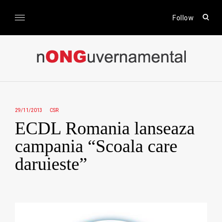
Skip
to
open
Follow
sear
content
form
nONGuvernamental
Stiri CSR / Stiri ONG
29/11/2013
CSR
ECDL Romania lanseaza
campania “Scoala care
daruieste”