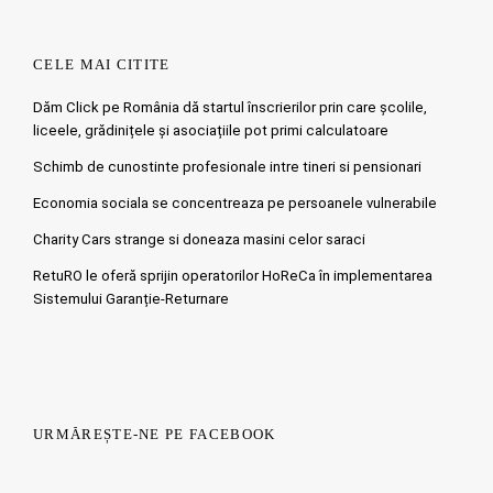
CELE MAI CITITE
Dăm Click pe România dă startul înscrierilor prin care școlile,
liceele, grădinițele și asociațiile pot primi calculatoare
Schimb de cunostinte profesionale intre tineri si pensionari
Economia sociala se concentreaza pe persoanele vulnerabile
Charity Cars strange si doneaza masini celor saraci
RetuRO le oferă sprijin operatorilor HoReCa în implementarea
Sistemului Garanție-Returnare
URMĂREȘTE-NE PE FACEBOOK