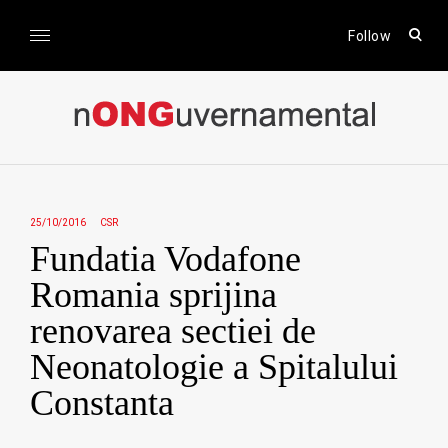
Skip
to
open
Follow
sear
content
form
nONGuvernamental
Stiri CSR / Stiri ONG
25/10/2016
CSR
Fundatia Vodafone
Romania sprijina
renovarea sectiei de
Neonatologie a Spitalului
Constanta