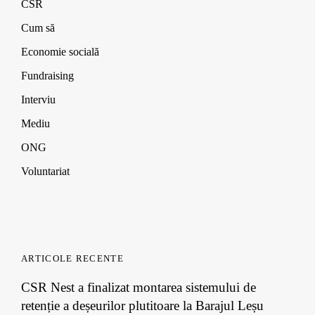
n
n
n
o
CSR
d
d
d
w
o
o
o
)
Cum să
w
w
w
)
)
)
Economie socială
Fundraising
Interviu
Mediu
ONG
Voluntariat
ARTICOLE RECENTE
CSR Nest a finalizat montarea sistemului de
retenție a deșeurilor plutitoare la Barajul Leșu