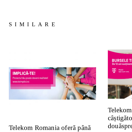
SIMILARE
Telekom
câștigăto
douăspre
Telekom Romania oferă până