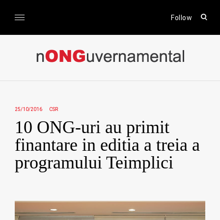
Skip
to
open
Follow
sear
content
form
nONGuvernamental
Stiri CSR / Stiri ONG
25/10/2016
CSR
10 ONG-uri au primit
finantare in editia a treia a
programului Teimplici