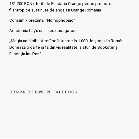
131.700 RON oferiti de Fundatia Orange pentru proiecte
filantropice sustinute de angajati Orange Romania
Consumix prezinta: “Nomophobiac”
Academia Lay’s si-a ales castigatorii
„Magia unei biblioteci” se întoarce în 1.000 de școli din România.
Doneazǎ o carte şi fǎ din vis realitate, alături de Bookster și
Fundația Îmi Pasă
URMĂREȘTE-NE PE FACEBOOK