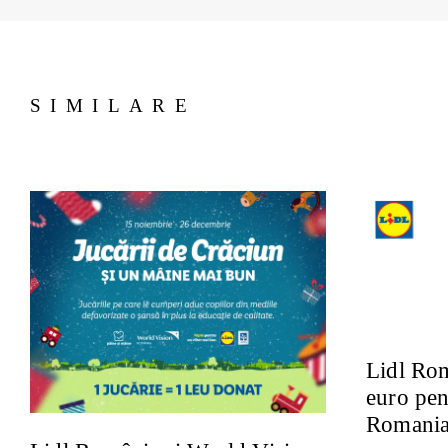
SIMILARE
Lidl Ro
euro pe
Romani