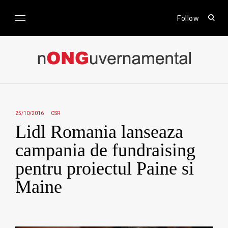
Skip
to
open
Follow
sear
content
form
nONGuvernamental
Stiri CSR / Stiri ONG
25/10/2016
CSR
Lidl Romania lanseaza
campania de fundraising
pentru proiectul Paine si
Maine