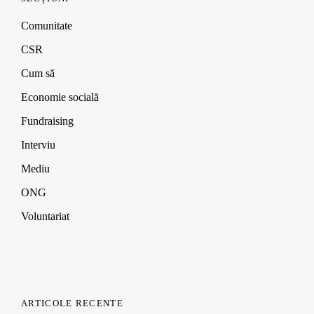
e
e
e
w
w
w
w
i
w
w
w
n
Comunitate
i
i
i
d
n
n
n
o
CSR
d
d
d
w
o
o
o
)
Cum să
w
w
w
)
)
)
Economie socială
Fundraising
Interviu
Mediu
ONG
Voluntariat
ARTICOLE RECENTE