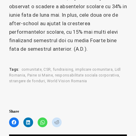
observat o scadere a absentelor scolare cu 34% in
iunie fata de luna mai. In plus, cele doua ore de
after-school au ajutat la cresterea
performantelor scolare, cu 15% mai multi elevi
finalizand semestrul doi cu media Foarte bine
fata de semestrul anterior. (A.D.).
Tags:
comunitate
CSR
fundraising
implicare comunitara
Lidl
Romania
Paine si Maine
responsabilitate sociala corporativa
strangere de fonduri
World Vision Romania
Share
C
C
C
C
l
l
l
l
i
i
i
i