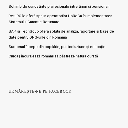
Schimb de cunostinte profesionale intre tineri si pensionari
RetuRO le oferă sprijin operatorilor HoReCa în implementarea
Sistemului Garanție-Returnare
SAP si TechSoup ofera solutii de analiza, raportare si baze de
date pentru ONG-urile din Romania
Succesul începe din copilărie, prin incluziune și educație
Ciucaş încurajează românii să păstreze natura curată
URMĂREȘTE-NE PE FACEBOOK