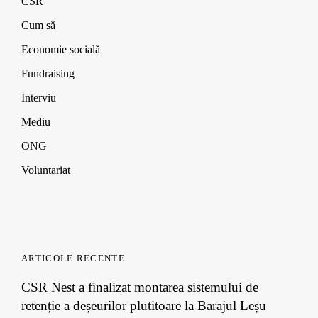
CSR
d
d
d
w
o
o
o
)
Cum să
w
w
w
)
)
)
Economie socială
Fundraising
Interviu
Mediu
ONG
Voluntariat
ARTICOLE RECENTE
CSR Nest a finalizat montarea sistemului de
retenție a deșeurilor plutitoare la Barajul Leșu