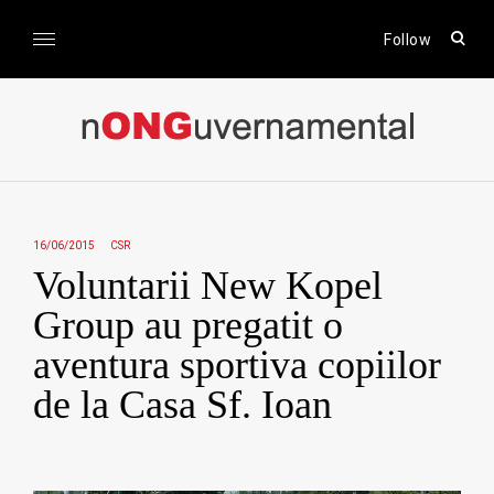
Skip
to
open
Follow
sear
content
form
nONGuvernamental
Stiri CSR / Stiri ONG
16/06/2015
CSR
Voluntarii New Kopel
Group au pregatit o
aventura sportiva copiilor
de la Casa Sf. Ioan