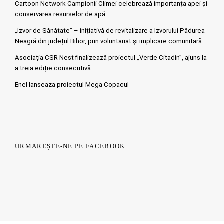
Cartoon Network Campionii Climei celebrează importanța apei și
conservarea resurselor de apă
„Izvor de Sănătate” – inițiativă de revitalizare a Izvorului Pădurea
Neagră din județul Bihor, prin voluntariat și implicare comunitară
Asociația CSR Nest finalizează proiectul „Verde Citadin”, ajuns la
a treia ediție consecutivă
Enel lanseaza proiectul Mega Copacul
URMĂREȘTE-NE PE FACEBOOK