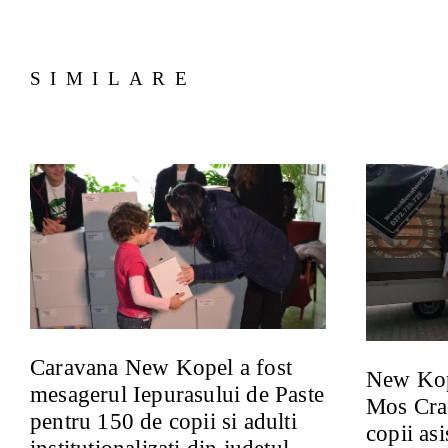
SIMILARE
Caravana New Kopel a fost
New Kop
mesagerul Iepurasului de Paste
Mos Crac
pentru 150 de copii si adulti
copii asi