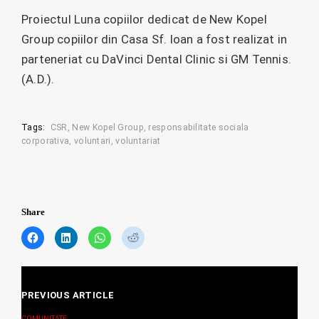
Proiectul Luna copiilor dedicat de New Kopel
Group copiilor din Casa Sf. Ioan a fost realizat in
parteneriat cu DaVinci Dental Clinic si GM Tennis.
(A.D.).
Tags:
CSR
New Kopel Group
responsabilitate sociala
corporativa
voluntari
voluntariat
Share
C
C
C
C
l
l
l
l
i
i
i
i
c
c
c
c
Posts
k
k
k
k
t
t
t
t
PREVIOUS ARTICLE
navigation
o
o
o
o
s
s
s
s
COMUNITATE