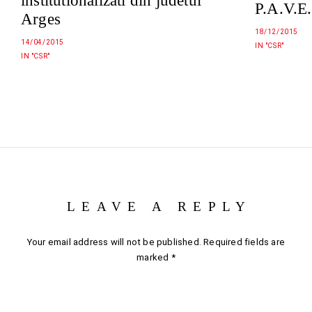
institutionalizati din judetul
P.A.V.E
Arges
18/12/2015
14/04/2015
IN "CSR"
IN "CSR"
LEAVE A REPLY
Your email address will not be published.
Required fields are
marked
*