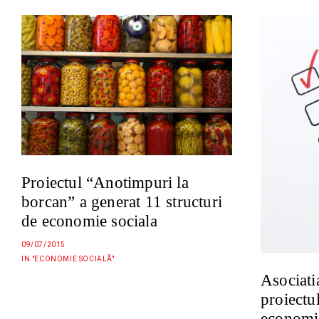
Proiectul “Anotimpuri la
borcan” a generat 11 structuri
de economie sociala
09/07/2015
IN "ECONOMIE SOCIALĂ"
Asociati
proiectu
economie