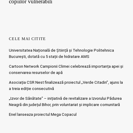
copiilor vulnerabili
CELE MAI CITITE
Universitatea Națională de Știință și Tehnologie Politehnica
București, dotată cu 5 stații de hidratare AMS
Cartoon Network Campionii Climei celebrează importanța apei și
conservarea resurselor de apă
Asociația CSR Nest finalizează proiectul „Verde Citadin”, ajuns la
a treia ediție consecutivă
„Izvor de Sănătate” – inițiativă de revitalizare a Izvorului Pădurea
Neagră din județul Bihor, prin voluntariat și implicare comunitară
Enel lanseaza proiectul Mega Copacul