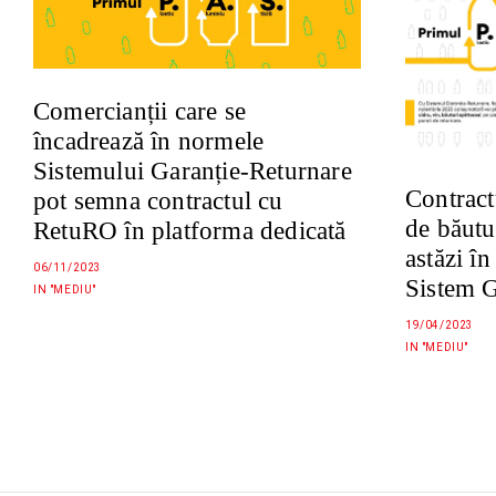
Comercianții care se
încadrează în normele
Sistemului Garanție-Returnare
Contract
pot semna contractul cu
de băutu
RetuRO în platforma dedicată
astăzi î
06/11/2023
Sistem G
IN "MEDIU"
19/04/2023
IN "MEDIU"