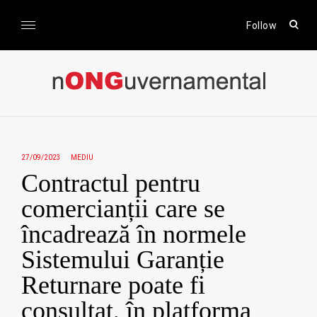
Skip
to
open
Follow
sear
content
form
nONGuvernamental
Stiri CSR / Stiri ONG
27/09/2023
MEDIU
Contractul pentru
comercianții care se
încadrează în normele
Sistemului Garanție
Returnare poate fi
consultat, în platforma