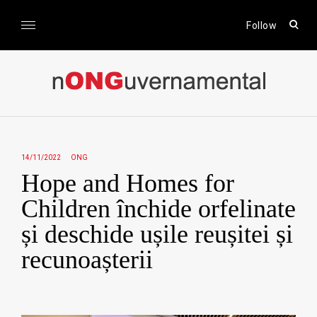
Skip
to
open
Follow
sear
content
form
nONGuvernamental
Stiri CSR / Stiri ONG
14/11/2022
ONG
Hope and Homes for
Children închide orfelinate
și deschide ușile reușitei și
recunoașterii