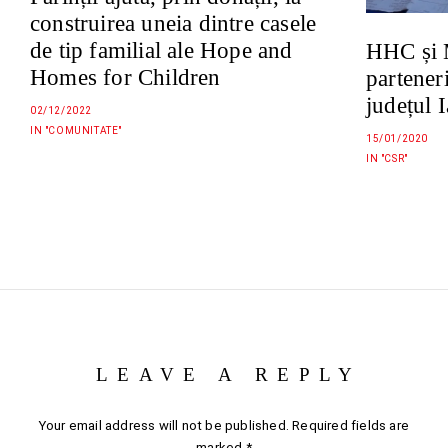
construirea uneia dintre casele
de tip familial ale Hope and
HHC și 
Homes for Children
parteneri
județul 
02/12/2022
IN "COMUNITATE"
15/01/2020
IN "CSR"
LEAVE A REPLY
Your email address will not be published.
Required fields are
marked
*