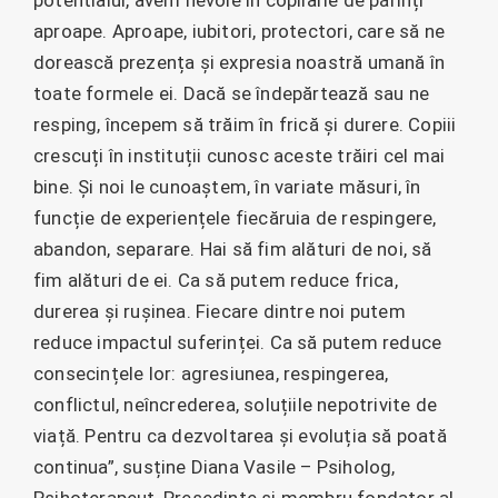
aproape. Aproape, iubitori, protectori, care să ne
dorească prezența și expresia noastră umană în
toate formele ei. Dacă se îndepărtează sau ne
resping, începem să trăim în frică și durere. Copiii
crescuți în instituții cunosc aceste trăiri cel mai
bine. Și noi le cunoaștem, în variate măsuri, în
funcție de experiențele fiecăruia de respingere,
abandon, separare. Hai să fim alături de noi, să
fim alături de ei. Ca să putem reduce frica,
durerea și rușinea. Fiecare dintre noi putem
reduce impactul suferinței. Ca să putem reduce
consecințele lor: agresiunea, respingerea,
conflictul, neîncrederea, soluțiile nepotrivite de
viață. Pentru ca dezvoltarea și evoluția să poată
continua”, susține Diana Vasile – Psiholog,
Psihoterapeut, Președinte și membru fondator al