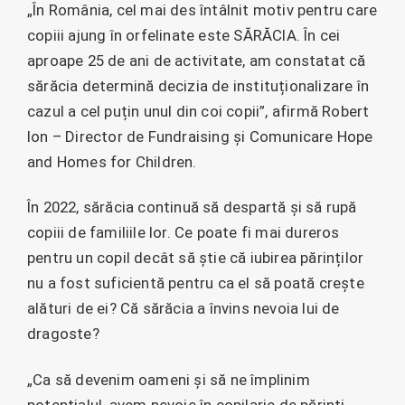
„În România, cel mai des întâlnit motiv pentru care
copiii ajung în orfelinate este SĂRĂCIA. În cei
aproape 25 de ani de activitate, am constatat că
sărăcia determină decizia de instituționalizare în
cazul a cel puțin unul din coi copii”, afirmă Robert
Ion – Director de Fundraising și Comunicare Hope
and Homes for Children.
În 2022, sărăcia continuă să despartă și să rupă
copiii de familiile lor. Ce poate fi mai dureros
pentru un copil decât să știe că iubirea părinților
nu a fost suficientă pentru ca el să poată crește
alături de ei? Că sărăcia a învins nevoia lui de
dragoste?
„Ca să devenim oameni și să ne împlinim
potentialul, avem nevoie în copilarie de părinți