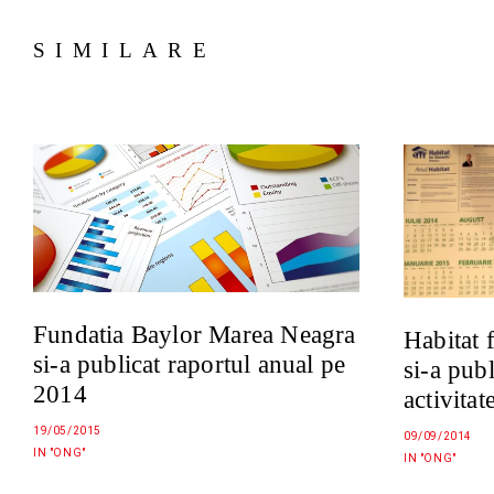
SIMILARE
Fundatia Baylor Marea Neagra
Habitat
si-a publicat raportul anual pe
si-a publ
2014
activitat
19/05/2015
09/09/2014
IN "ONG"
IN "ONG"