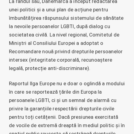
La rândul său, Danemarca a început redactarea
unei politici și a unui plan de acțiune pentru
îmbunătățirea răspunsului sistemului de sănătate
la nevoile persoanelor LGBTI, după dialog cu
societatea civilă. La nivel regional, Comitetul de
Miniștri al Consiliului Europei a adoptat o
Recomandare nouă privind drepturile persoanelor
intersex (integritate corporală, recunoaștere
legală, protecție anti-discriminare).
Raportul Ilga Europe nu e doar o oglindă a modului
în care se raportează țările din Europa la
persoanele LGBTI, ci și un semnal de alarmă cu
privire la garanțiile respectării drepturile civile
pentru toți cetățenii. Dacă presiunea exercitată
de vocile de extremă dreaptă în mediul politic și în
spațiul public reușește să restrângă drepturile