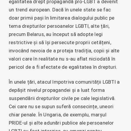
egalitatea drept propagandă pro-LGBT a devenit
un trend european. Dacă în unele state se fac
doar primii pași în limitarea dialogului public pe
tema drepturilor persoanelor LGBTI, alte țări,
precum Belarus, au început să adopte legi
restrictive și să își persecute proprii cetățeni,
invocând nevoia de a proteja tradiția, copii și alte
valori care în realitate nu s-au aflat niciodată în
pericol de a fi afectate de egalitatea în drepturi.
În unele țări, atacul împotriva comunității LGBTI a
depășit nivelul propagandei și a luat forma
suspendării drepturilor civile pe cale legislativă.
Cei care nu se supun suferă consecințe, uneori
chiar penale. În Ungaria, de exemplu, marșul
PRIDE-ul și alte adunări publice ale persoanelor
LGBTI au fost interzise, cu amenzi pentru