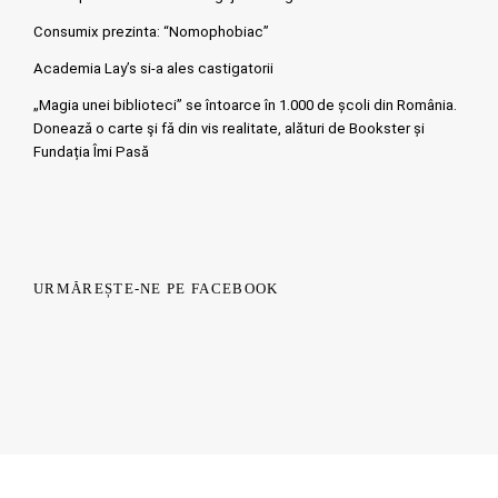
Consumix prezinta: “Nomophobiac”
Academia Lay’s si-a ales castigatorii
„Magia unei biblioteci” se întoarce în 1.000 de școli din România.
Doneazǎ o carte şi fǎ din vis realitate, alături de Bookster și
Fundația Îmi Pasă
URMĂREȘTE-NE PE FACEBOOK