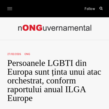
Skip
to
open
Follow
sear
content
form
nONGuvernamental
Stiri CSR / Stiri ONG
27/02/2026
ONG
Persoanele LGBTI din
Europa sunt ținta unui atac
orchestrat, conform
raportului anual ILGA
Europe