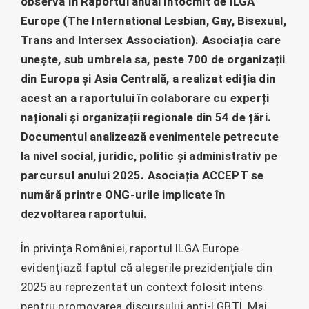
observă în Raportul anual întocmit de ILGA
Europe (The International Lesbian, Gay, Bisexual,
Trans and Intersex Association). Asociația care
unește, sub umbrela sa, peste 700 de organizații
din Europa și Asia Centrală, a realizat ediția din
acest an a raportului în colaborare cu experți
naționali și organizații regionale din 54 de țări.
Documentul analizează evenimentele petrecute
la nivel social, juridic, politic și administrativ pe
parcursul anului 2025. Asociația ACCEPT se
numără printre ONG-urile implicate în
dezvoltarea raportului.
În privința României, raportul ILGA Europe
evidențiază faptul că alegerile prezidențiale din
2025 au reprezentat un context folosit intens
pentru promovarea discursului anti-LGBTI. Mai