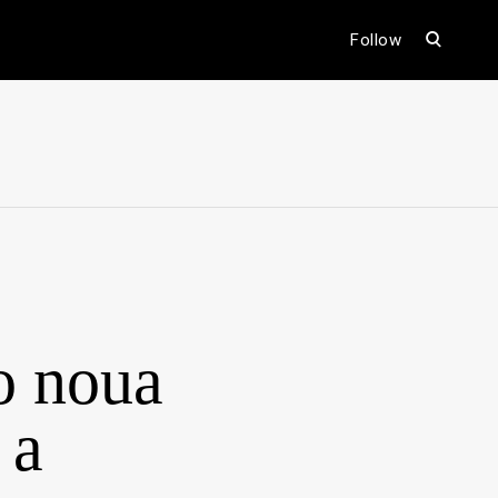
open
Follow
search
form
ental
o noua
 a