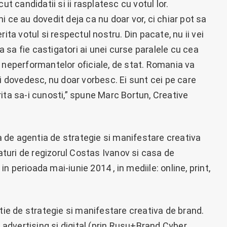
ut candidatii si ii rasplatesc cu votul lor.
 ce au dovedit deja ca nu doar vor, ci chiar pot sa
ita votul si respectul nostru. Din pacate, nu ii vei
ua sa fie castigatori ai unei curse paralele cu cea
 neperformantelor oficiale, de stat. Romania va
ei dovedesc, nu doar vorbesc. Ei sunt cei pe care
ita sa-i cunosti,” spune Marc Bortun, Creative
 de agentia de strategie si manifestare creativa
uri de regizorul Costas Ivanov si casa de
 perioada mai-iunie 2014 , in mediile: online, print,
e de strategie si manifestare creativa de brand.
, advertising si digital (prin Rusu+Brand Cyber