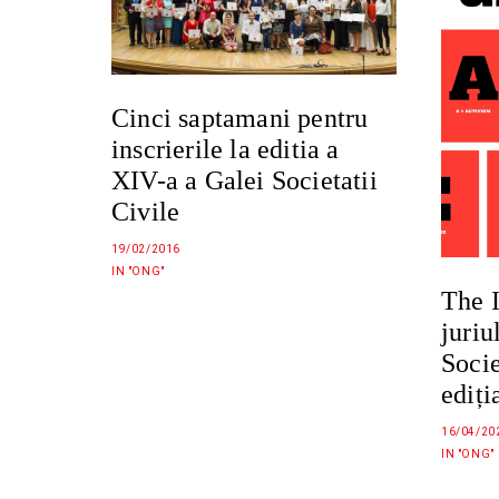
Cinci saptamani pentru
inscrierile la editia a
XIV-a a Galei Societatii
Civile
19/02/2016
IN "ONG"
The I
juriu
Socie
ediți
16/04/20
IN "ONG"