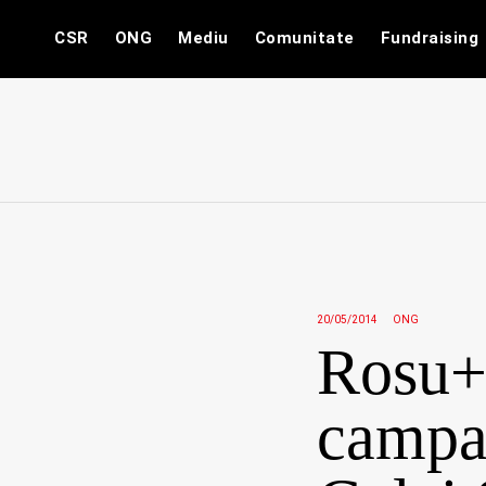
Skip
CSR
ONG
Mediu
Comunitate
Fundraising
to
content
20/05/2014
ONG
Rosu+
campa