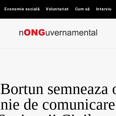
Economie socială
Voluntariat
Cum să
Interviu
nONGuvernam
Stiri CSR / Stiri ONG
Bortun semneaza 
nie de comunicare