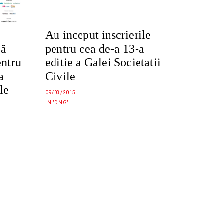
Au inceput inscrierile
ză
pentru cea de-a 13-a
entru
editie a Galei Societatii
a
Civile
le
09/03/2015
IN "ONG"