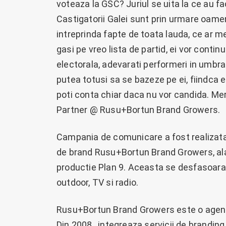
voteaza la GSC? Juriul se uita la ce au fac
Castigatorii Galei sunt prin urmare oameni
intreprinda fapte de toata lauda, ce ar mer
gasi pe vreo lista de partid, ei vor contin
electorala, adevarati performeri in umbra
putea totusi sa se bazeze pe ei, fiindca 
poti conta chiar daca nu vor candida. Mer
Partner @ Rusu+Bortun Brand Growers.
Campania de comunicare a fost realizata
de brand Rusu+Bortun Brand Growers, alat
productie Plan 9. Aceasta se desfasoara in
outdoor, TV si radio.
Rusu+Bortun Brand Growers este o agenti
Din 2008, integreaza servicii de branding