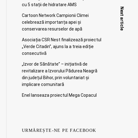
cu 5 stații de hidratare AMS
Next article
Cartoon Network Campionii Climei
celebrează importanța apei și
conservarea resurselor de apă
Asociația CSR Nest finalizează proiectul
„Verde Citadin”, ajuns la a treia ediție
consecutivă
„Izvor de Sănătate” – inițiativă de
revitalizare a Izvorului Pădurea Neagră
din județul Bihor, prin voluntariat și
implicare comunitară
Enel lanseaza proiectul Mega Copacul
URMĂREȘTE-NE PE FACEBOOK