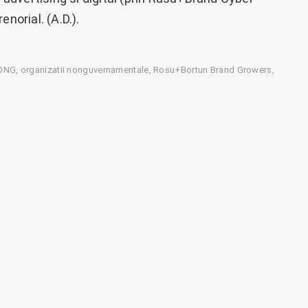
norial. (A.D.).
ONG
organizatii nonguvernamentale
Rosu+Bortun Brand Growers