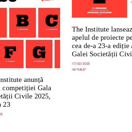
The Institute lansea
apelul de proiecte p
cea de-a 23-a ediție 
Galei Societății Civi
17/02/2025
IN "ONG"
nstitute anunță
l competiției Gala
tății Civile 2025,
a 23
25