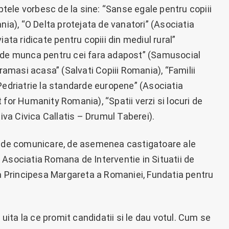
aptele vorbesc de la sine: “Sanse egale pentru copiii
nia), “O Delta protejata de vanatori” (Asociatia
ata ridicate pentru copiii din mediul rural”
i de munca pentru cei fara adapost” (Samusocial
 ramasi acasa” (Salvati Copiii Romania), “Familii
Pedriatrie la standarde europene” (Asociatia
 for Humanity Romania), “Spatii verzi si locuri de
tiva Civica Callatis – Drumul Taberei).
ia de comunicare, de asemenea castigatoare ale
t: Asociatia Romana de Interventie in Situatii de
ia Principesa Margareta a Romaniei, Fundatia pentru
ita la ce promit candidatii si le dau votul. Cum se