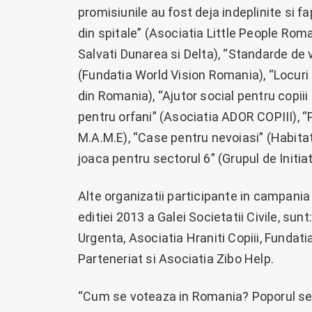
promisiunile au fost deja indeplinite si f
din spitale” (Asociatia Little People Roma
Salvati Dunarea si Delta), “Standarde de vi
(Fundatia World Vision Romania), “Locur
din Romania), “Ajutor social pentru copiii
pentru orfani” (Asociatia ADOR COPIII), “
M.A.M.E), “Case pentru nevoiasi” (Habitat
joaca pentru sectorul 6” (Grupul de Initia
Alte organizatii participante in campan
editiei 2013 a Galei Societatii Civile, sun
Urgenta, Asociatia Hraniti Copiii, Fundat
Parteneriat si Asociatia Zibo Help.
“Cum se voteaza in Romania? Poporul se u