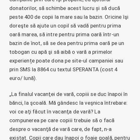
donatorilor, să schimbe acest lucru și să ducă
peste 400 de copii la mare sau la bazin. Oricine îşi
doreşte să ajute un copil să vadă pentru prima
oară marea, să intre pentru prima oară într-un
bazin de înot, să se dea pentru prima oară pe un
tobogan cu apă şi să aibă o vară a primelor
experiențe poate dona pe site-ul campaniei sau
prin SMS la 8864 cu textul SPERANTA (cost 4
euro/ lună).
„La finalul vacanţei de vară, copiii se duc înapoi în
bănci, la şcoală. Mă gândesc la veşnica întrebare:
voi ce aţi făcut în vacanţa de vară? La
compunerea pe care copiii trebuie să o facă
despre o vacanţă de vară care, de fapt, n-a
existat. Copii care dau înapoi o foaie goală, pentru