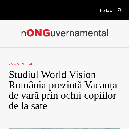
Skip
to
open
Follow
sear
content
form
nONGuvernamental
Stiri CSR / Stiri ONG
27/07/2022
ONG
Studiul World Vision
România prezintă Vacanța
de vară prin ochii copiilor
de la sate