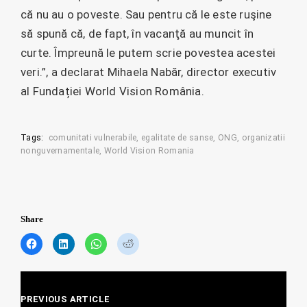
că nu au o poveste. Sau pentru că le este ruşine
să spună că, de fapt, în vacanţă au muncit în
curte. Împreună le putem scrie povestea acestei
veri.”, a declarat Mihaela Nabăr, director executiv
al Fundației World Vision România.
Tags:
comunitati vulnerabile
egalitate de sanse
ONG
organizatii
nonguvernamentale
World Vision Romania
Share
C
C
C
C
l
l
l
l
i
i
i
i
c
c
c
c
Posts
k
k
k
k
t
t
t
t
PREVIOUS ARTICLE