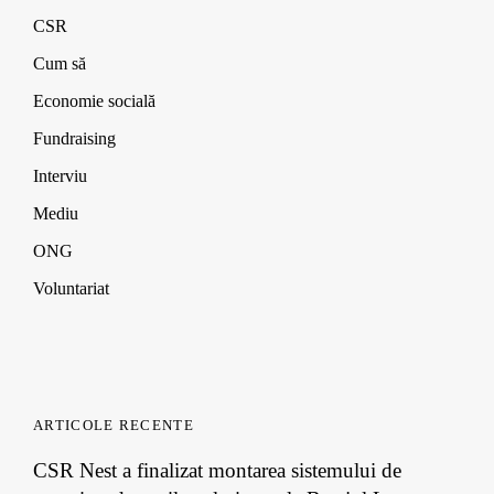
i
i
i
d
n
n
n
o
CSR
d
d
d
w
o
o
o
)
Cum să
w
w
w
)
)
)
Economie socială
Fundraising
Interviu
Mediu
ONG
Voluntariat
ARTICOLE RECENTE
CSR Nest a finalizat montarea sistemului de