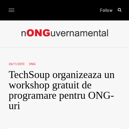
Skip
to
open
Follow
sear
content
form
nONGuvernamental
Stiri CSR / Stiri ONG
26/11/2013
ONG
TechSoup organizeaza un
workshop gratuit de
programare pentru ONG-
uri