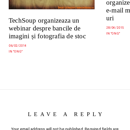
organize
e-mail 
uri
TechSoup organizeaza un
webinar despre bancile de
28/04/2015
IN "ONG"
imagini și fotografia de stoc
06/02/2014
IN "ONG"
LEAVE A REPLY
Your email address will not be published.
Required fields are