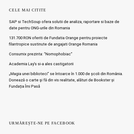
CELE MAI CITITE
SAP si TechSoup ofera solutii de analiza, raportare si baze de
date pentru ONG-urile din Romania
131.700 RON oferiti de Fundatia Orange pentru proiecte
filantropice sustinute de angajati Orange Romania
Consumix prezinta: “Nomophobiac”
Academia Lay’s si-a ales castigatorii
„Magia unei biblioteci” se întoarce în 1.000 de școli din România.
Doneazǎ o carte şi fǎ din vis realitate, alături de Bookster și
Fundația Îmi Pasă
URMĂREȘTE-NE PE FACEBOOK