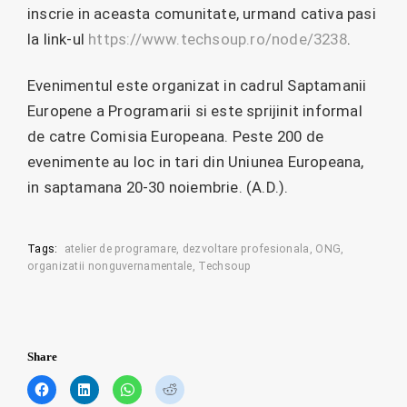
inscrie in aceasta comunitate, urmand cativa pasi
la link-ul
https://www.techsoup.ro/node/3238
.
Evenimentul este organizat in cadrul Saptamanii
Europene a Programarii si este sprijinit informal
de catre Comisia Europeana. Peste 200 de
evenimente au loc in tari din Uniunea Europeana,
in saptamana 20-30 noiembrie. (A.D.).
Tags:
atelier de programare
dezvoltare profesionala
ONG
organizatii nonguvernamentale
Techsoup
Share
C
C
C
C
l
l
l
l