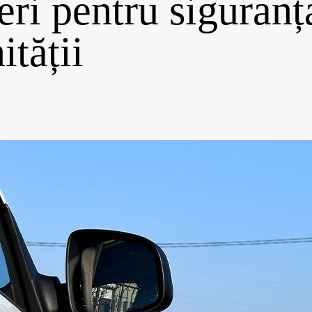
eri pentru siguranț
tății