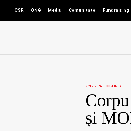
Skip
CSR
ONG
Mediu
Comunitate
Fundraising
to
content
27/02/2026
COMUNITATE
Corpul
și MO