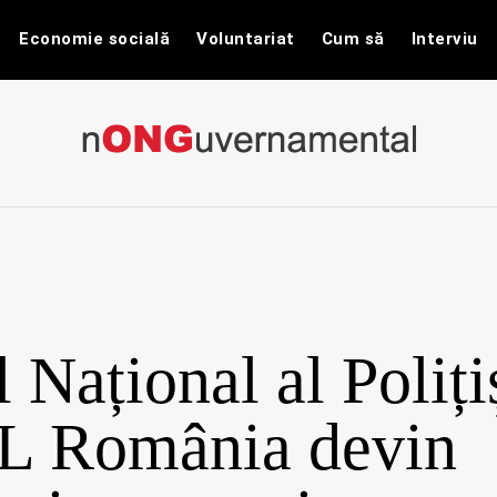
Economie socială
Voluntariat
Cum să
Interviu
nONGuvernam
Stiri CSR / Stiri ONG
 Național al Polițiș
L România devin