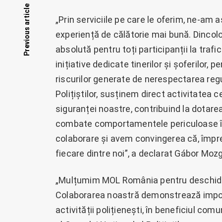
Posts
Previous article
„Prin serviciile pe care le oferim, ne-am 
navigation
experiență de călătorie mai bună. Dincolo
absolută pentru toți participanții la trafi
inițiative dedicate tinerilor și șoferilor,
riscurilor generate de nerespectarea regul
Polițiștilor, susținem direct activitatea ce
siguranței noastre, contribuind la dotare
combate comportamentele periculoase în
colaborare și avem convingerea că, împr
fiecare dintre noi”, a declarat Gábor Mo
„Mulțumim MOL România pentru deschide
Colaborarea noastră demonstrează importa
activității polițienești, în beneficiul com