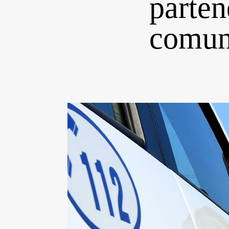
parten
comuni