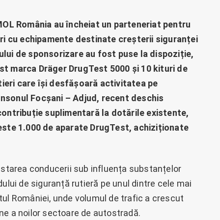
i MOL România au încheiat un parteneriat pentru
eri cu echipamente destinate creșterii siguranței
lui de sponsorizare au fost puse la dispoziție,
st marca Dräger DrugTest 5000 și 10 kituri de
utieri care își desfășoară activitatea pe
onsonul Focșani – Adjud, recent deschis
contribuție suplimentară la dotările existente,
peste 1.000 de aparate DrugTest, achiziționate
pistarea conducerii sub influența substanțelor
ului de siguranță rutieră pe unul dintre cele mai
tul României, unde volumul de trafic a crescut
ne a noilor sectoare de autostradă.