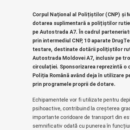
Corpul Național al Polițiștilor (CNP) ș
dotarea suplimentară a polițiștilor ruti
pe Autostrada A7. În cadrul parteneriatu
prin intermediul CNP, 10 aparate DrugTe
testare, destinate dotării polițiștilor r
Autostrada Moldovei A7, inclusiv pe tr
circulației. Sponsorizarea reprezintă o 
Poliția Română având deja în utilizare 
prin programele proprii de dotare.
Echipamentele vor fi utilizate pentru de
psihoactive, contribuind la creșterea grad
importante coridoare de transport din es
semnificativ odată cu punerea în funcțiu