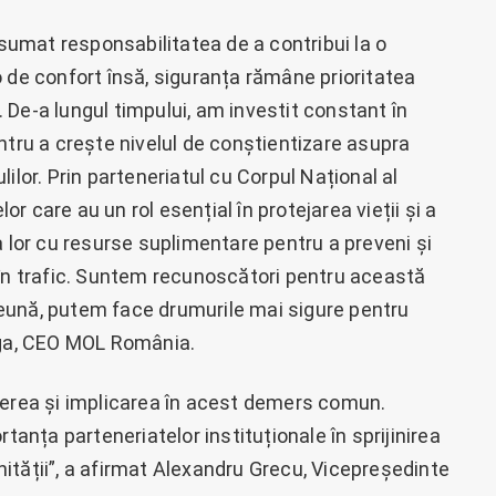
asumat responsabilitatea de a contribui la o
 de confort însă, siguranța rămâne prioritatea
c. De-a lungul timpului, am investit constant în
 pentru a crește nivelul de conștientizare asupra
ilor. Prin parteneriatul cu Corpul Național al
lor care au un rol esențial în protejarea vieții și a
a lor cu resurse suplimentare pentru a preveni și
 trafic. Suntem recunoscători pentru această
eună, putem face drumurile mai sigure pentru
zga, CEO MOL România.
rea și implicarea în acest demers comun.
nța parteneriatelor instituționale în sprijinirea
unității”, a afirmat Alexandru Grecu, Vicepreședinte