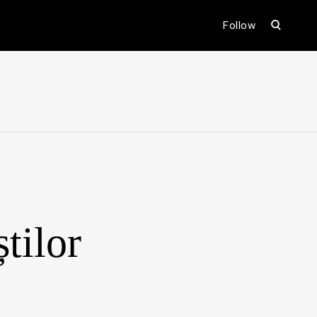
open
Follow
search
form
ental
tilor